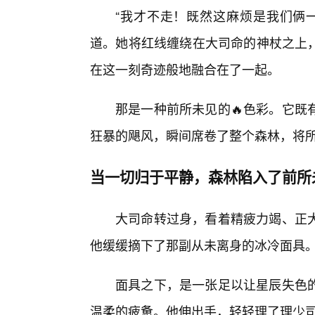
“我才不走！既然这麻烦是我们俩
道。她将红线缠绕在大司命的神杖之上
在这一刻奇迹般地融合在了一起。
那是一种前所未见的🔥色彩。它既
狂暴的飓风，瞬间席卷了整个森林，将
当一切归于平静，森林陷入了前所
大司命转过身，看着精疲力竭、正
他缓缓摘下了那副从未离身的冰冷面具
面具之下，是一张足以让星辰失色的
温柔的疲惫。他伸出手，轻轻理了理少