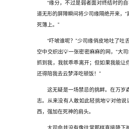
“缘分，不过是弱者面对终结时的自
道无形的屏障瞬间将少司缘隔绝开来，“
死簿上。”
“吓唬谁呢？”少司缘俏皮地吐了吐
空中交织出💡一张密密麻麻的网，“大
抓到我，我就乖乖离开；但如果我能让
还得陪我去云梦泽吃顿饭！”
这无疑是一场禁忌的挑衅。在万岁
志。从来没有人敢如此轻挑地💡对他说
西，强加在死神的肩头。
大司命并没有像往常那样直接降下