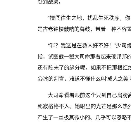
感到战栗。
“擅闯往生之地，扰乱生死秩序，你
是古老钟楼敲响的暮鼓，带着一种不容
“罪？我这是在救人好不好！”少司
指，试图戳一戳大司命那看起来硬邦邦的
还有段未了的缘分呢。如果不把那根红
😀冰的判官，难道不懂什么叫‘成人之美’
大司命看着眼前这个只到自己肩膀
死寂格格不入。她眼里的光芒是那么热
产生了一丝极其微小的、几乎可以忽略