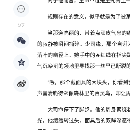
对于他而言，生命不过是生死簿上
规则存在的意义，似乎就是为了被
分享
当那道亮丽的、带着点顽皮气息的绯
的寂静被瞬间撕碎。少司缘，那个自诩为
落叶的幽径上。她手中的🔥红线在指尖
气沉😀沉的领地里寻找那一丝早已断裂
“喂，那个戴面具的大块头，你看到
声音清脆得🌸像森林里的百灵鸟，却让
大司命停下了脚步。他的周身萦绕
光。他缓缓转过头，面具后的双眸深邃