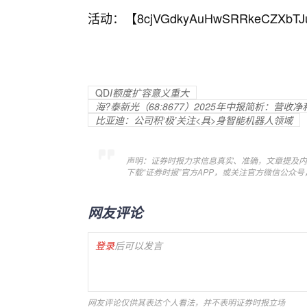
活动：【
8cjVGdkyAuHwSRRkeCZXbTJ
QD
I额度扩容意义重大
海?泰新光（68:8677）2025年中报简析：营
比亚迪：公司积‘极’关注<具>身智能机器人领域
声明：证券时报力求信息真实、准确，文章提及内
下载“证券时报”官方APP，或关注官方微信公众
网友评论
登录
后可以发言
网友评论仅供其表达个人看法，并不表明证券时报立场