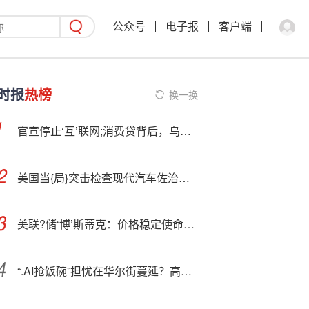
公众号
电子报
客户端
时报
热榜
换一换
官宣停止‘互’联网;消费贷背后，乌鲁木齐银行IPO八年未果
美国当{局}突击检查现代汽车佐治亚厂 以非法雇佣为由拘留数百名工人
美联?储‘博’斯蒂克：价格稳定使命的风险仍然最为重要 通胀达到4%的可能性不大
“.AI抢饭碗”担忧在华尔街蔓延？高盛CEO：只是筛选更多高价值人才！