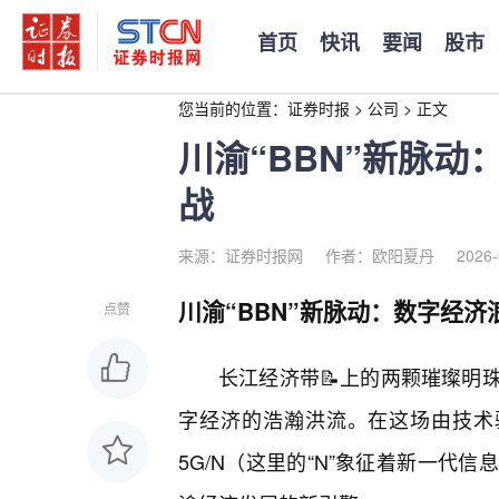
首页
快讯
要闻
股市
您当前的位置：
证券时报
>
公司
>
正文
川渝“BBN”新脉
战
来源：证券时报网
作者：欧阳夏丹
2026-
川渝“BBN”新脉动：数字经
点赞
长江经济带📝上的两颗璀璨明
字经济的浩瀚洪流。在这场由技术驱
5G/N（这里的“N”象征着新一代