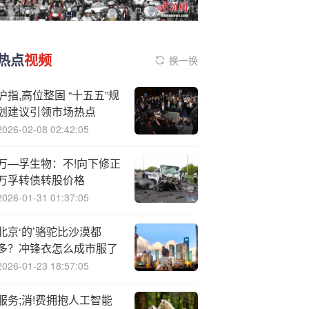
热点
视频
换一换
沪指,高位整固 “十五五”规
划建议引领市场热点
2026-02-08 02:42:05
万—孚生物：不!向下修正
万孚转债转股价格
2026-01-31 01:37:05
北京‘的’骆驼比沙漠都
多？冲锋衣怎么成市服了
2026-01-23 18:57:05
服务;消!费拥抱人工智能