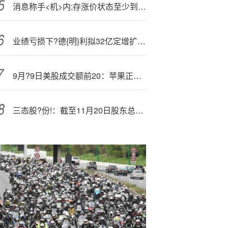
消息称手<机>内;存涨价状态至少到明年上半年，已有厂商准备拆库存机内存给新机用
业绩亏损下?德{明}利拟32亿定增扩产，毛利率大幅下滑等多重问题待解
9月?9日美股成交额前20：苹果正式发布iPhone17系列：顶配版售价高达17999元
三态股?份!：截至11月20日股东总数29068户